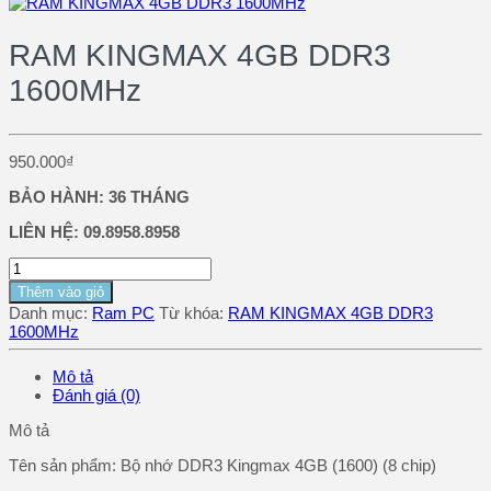
RAM KINGMAX 4GB DDR3
1600MHz
950.000
₫
BẢO HÀNH: 36 THÁNG
LIÊN HỆ: 09.8958.8958
Thêm vào giỏ
Danh mục:
Ram PC
Từ khóa:
RAM KINGMAX 4GB DDR3
1600MHz
Mô tả
Đánh giá (0)
Mô tả
Tên sản phẩm: Bộ nhớ DDR3 Kingmax 4GB (1600) (8 chip)