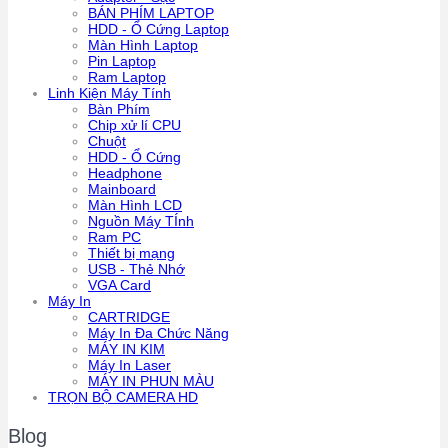
BÁN PHÍM LAPTOP
HDD - Ổ Cứng Laptop
Màn Hình Laptop
Pin Laptop
Ram Laptop
Linh Kiện Máy Tính
Bàn Phím
Chip xử lí CPU
Chuột
HDD - Ổ Cứng
Headphone
Mainboard
Màn Hình LCD
Nguồn Máy TÍnh
Ram PC
Thiết bị mạng
USB - Thẻ Nhớ
VGA Card
Máy In
CARTRIDGE
Máy In Đa Chức Năng
MÁY IN KIM
Máy In Laser
MÁY IN PHUN MÀU
TRỌN BỘ CAMERA HD
Blog