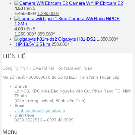
Camera Wifi IP Ebitcam E2
4.50
trên 5
1.450.000
₫
1.299.000
₫
Camera Wifi Robo HiPOE
1.3Mp
4.00
trên 5
1.250.000
₫
899.000
₫
Gigabyte H81-DS2
1.350.000
₫
HP 18.5V 3.5 kim
250.000
₫
LIÊN HỆ
Công Ty TNHH DV&TM Tin Học Nam Anh Toàn
Mã số thuế: 4500600676 do Sở KH&ĐT Tỉnh Ninh Thuận cấp
Địa chỉ
Lô NC8, KDC phía Bắc Nguyễn Văn Cừ, Phan Rang TC, Ninh
Thuận
(Gần trường Ischool, Bệnh viện Tỉnh)
Email
vitinhnamtoan@gmail.com
Điện thoại
0259.3521516 – 0937.46.3039
Menu