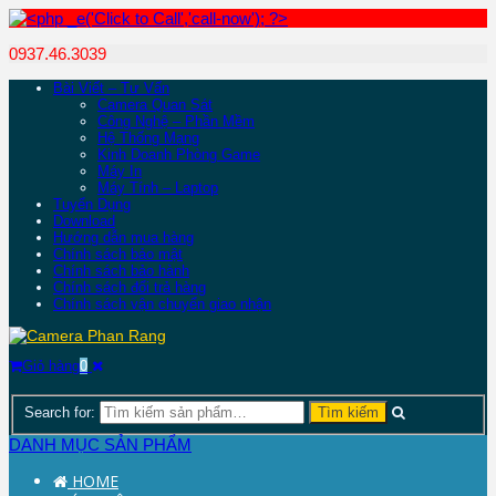
0937.46.3039
Bài Viết – Tư Vấn
Camera Quan Sát
Công Nghệ – Phần Mềm
Hệ Thống Mạng
Kinh Doanh Phòng Game
Máy In
Máy Tính – Laptop
Tuyển Dụng
Download
Hướng dẫn mua hàng
Chính sách bảo mật
Chính sách bảo hành
Chính sách đổi trả hàng
Chính sách vận chuyển giao nhận
Giỏ hàng
0
Search for:
DANH MỤC SẢN PHẨM
HOME