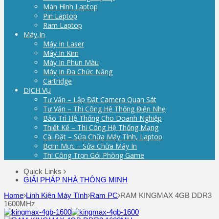
Màn Hình Laptop
Pin Laptop
Ram Laptop
Máy In
Máy In Laser
Máy In Kim
Máy In Phun Màu
Máy In Đa Chức Năng
Cartridge
DỊCH VỤ
Tư Vấn – Lắp Đặt Camera Quan Sát
Tư Vấn – Thi Công Hệ Thống Điện Nhẹ
Bảo Trì Hệ Thống Cho Doanh Nghiệp
Thiết Kế – Thi Công Hệ Thống Mạng
Cài Đặt – Sửa Chữa Máy Tính, Laptop
Bơm Mực – Sửa Chữa Máy In
Thi Công Trọn Gói Phòng Game
Quick Links
GIẢI PHÁP NHÀ THÔNG MINH
Home
Linh Kiện Máy Tính
Ram PC
RAM KINGMAX 4GB DDR3
1600MHz