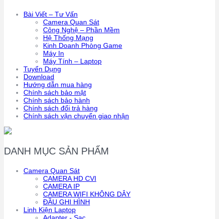
Bài Viết – Tư Vấn
Camera Quan Sát
Công Nghệ – Phần Mềm
Hệ Thống Mạng
Kinh Doanh Phòng Game
Máy In
Máy Tính – Laptop
Tuyển Dụng
Download
Hướng dẫn mua hàng
Chính sách bảo mật
Chính sách bảo hành
Chính sách đổi trả hàng
Chính sách vận chuyển giao nhận
DANH MỤC SẢN PHẨM
Camera Quan Sát
CAMERA HD CVI
CAMERA IP
CAMERA WIFI KHÔNG DÂY
ĐẦU GHI HÌNH
Linh Kiện Laptop
Adapter - Sạc