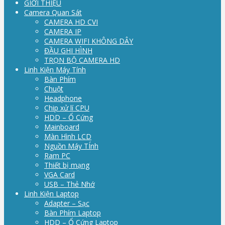
GIỚI THIỆU
Camera Quan Sát
CAMERA HD CVI
CAMERA IP
CAMERA WIFI KHÔNG DÂY
ĐẦU GHI HÌNH
TRỌN BỘ CAMERA HD
Linh Kiện Máy Tính
Bàn Phím
Chuột
Headphone
Chip xử lí CPU
HDD – Ổ Cứng
Mainboard
Màn Hình LCD
Nguồn Máy TÍnh
Ram PC
Thiết bị mạng
VGA Card
USB – Thẻ Nhớ
Linh Kiện Laptop
Adapter – Sạc
Bàn Phím Laptop
HDD – Ổ Cứng Laptop