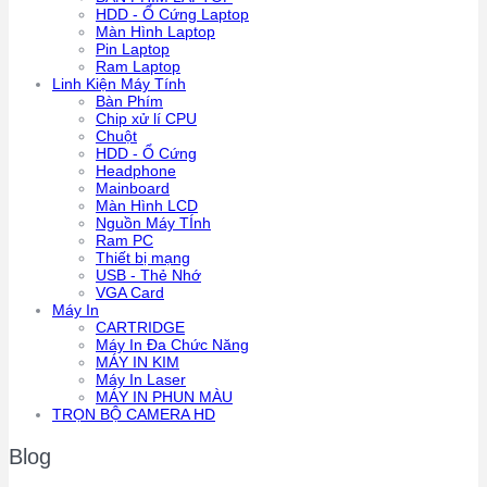
HDD - Ổ Cứng Laptop
Màn Hình Laptop
Pin Laptop
Ram Laptop
Linh Kiện Máy Tính
Bàn Phím
Chip xử lí CPU
Chuột
HDD - Ổ Cứng
Headphone
Mainboard
Màn Hình LCD
Nguồn Máy TÍnh
Ram PC
Thiết bị mạng
USB - Thẻ Nhớ
VGA Card
Máy In
CARTRIDGE
Máy In Đa Chức Năng
MÁY IN KIM
Máy In Laser
MÁY IN PHUN MÀU
TRỌN BỘ CAMERA HD
Blog