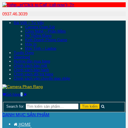
0937.46.3039
Bài Viết – Tư Vấn
Camera Quan Sát
Công Nghệ – Phần Mềm
Hệ Thống Mạng
Kinh Doanh Phòng Game
Máy In
Máy Tính – Laptop
Tuyển Dụng
Download
Hướng dẫn mua hàng
Chính sách bảo mật
Chính sách bảo hành
Chính sách đổi trả hàng
Chính sách vận chuyển giao nhận
Giỏ hàng
0
Search for:
DANH MỤC SẢN PHẨM
HOME