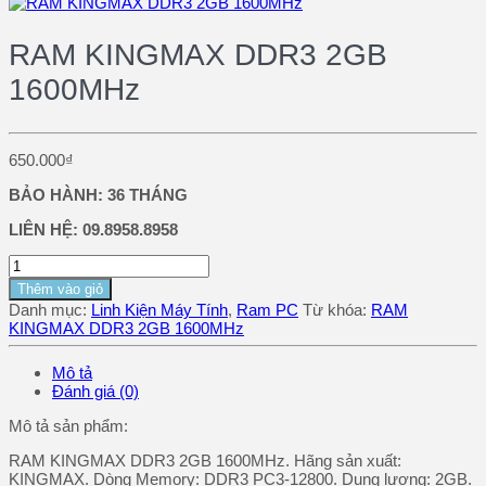
RAM KINGMAX DDR3 2GB
1600MHz
650.000
₫
BẢO HÀNH: 36 THÁNG
LIÊN HỆ: 09.8958.8958
Thêm vào giỏ
Danh mục:
Linh Kiện Máy Tính
,
Ram PC
Từ khóa:
RAM
KINGMAX DDR3 2GB 1600MHz
Mô tả
Đánh giá (0)
Mô tả sản phẩm:
RAM KINGMAX DDR3 2GB 1600MHz. Hãng sản xuất:
KINGMAX. Dòng Memory: DDR3 PC3-12800. Dung lượng: 2GB.