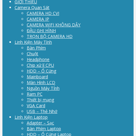
GIỚI THIỆU
Camera Quan Sát
CAMERA HD CVI
CAMERA IP
CAMERA WIFI KHÔNG DÂY
ĐẦU GHI HÌNH
TRỌN BỘ CAMERA HD
Linh Kiện Máy Tính
Bàn Phím
Chuột
Headphone
Chip xử lí CPU
HDD – Ổ Cứng
Mainboard
Màn Hình LCD
Nguồn Máy TÍnh
Ram PC
Thiết bị mạng
VGA Card
USB – Thẻ Nhớ
Linh Kiện Laptop
Adapter – Sạc
Bàn Phím Laptop
HDD – Ổ Cứng Laptop