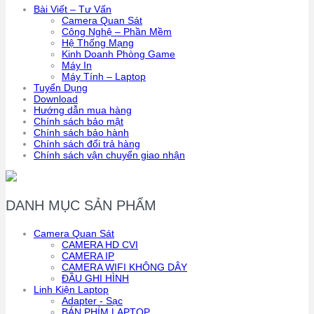
Bài Viết – Tư Vấn
Camera Quan Sát
Công Nghệ – Phần Mềm
Hệ Thống Mạng
Kinh Doanh Phòng Game
Máy In
Máy Tính – Laptop
Tuyển Dụng
Download
Hướng dẫn mua hàng
Chính sách bảo mật
Chính sách bảo hành
Chính sách đổi trả hàng
Chính sách vận chuyển giao nhận
DANH MỤC SẢN PHẨM
Camera Quan Sát
CAMERA HD CVI
CAMERA IP
CAMERA WIFI KHÔNG DÂY
ĐẦU GHI HÌNH
Linh Kiện Laptop
Adapter - Sạc
BÁN PHÍM LAPTOP