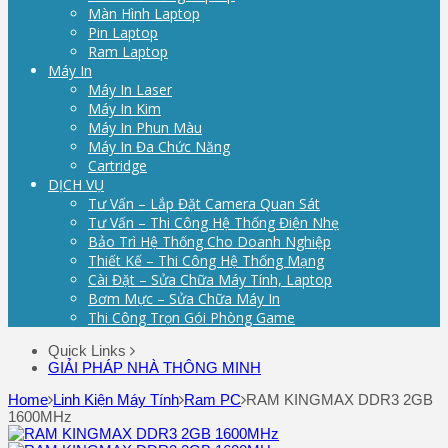
Màn Hình Laptop
Pin Laptop
Ram Laptop
Máy In
Máy In Laser
Máy In Kim
Máy In Phun Màu
Máy In Đa Chức Năng
Cartridge
DỊCH VỤ
Tư Vấn – Lắp Đặt Camera Quan Sát
Tư Vấn – Thi Công Hệ Thống Điện Nhẹ
Bảo Trì Hệ Thống Cho Doanh Nghiệp
Thiết Kế – Thi Công Hệ Thống Mạng
Cài Đặt – Sửa Chữa Máy Tính, Laptop
Bơm Mực – Sửa Chữa Máy In
Thi Công Trọn Gói Phòng Game
Quick Links
GIẢI PHÁP NHÀ THÔNG MINH
Home
Linh Kiện Máy Tính
Ram PC
RAM KINGMAX DDR3 2GB
1600MHz