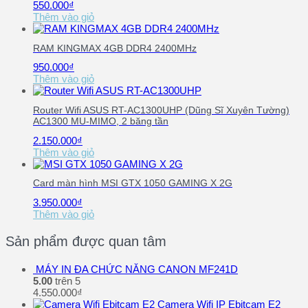
550.000
₫
Thêm vào giỏ
RAM KINGMAX 4GB DDR4 2400MHz
950.000
₫
Thêm vào giỏ
Router Wifi ASUS RT-AC1300UHP (Dũng Sĩ Xuyên Tường)
AC1300 MU-MIMO, 2 băng tần
2.150.000
₫
Thêm vào giỏ
Card màn hình MSI GTX 1050 GAMING X 2G
3.950.000
₫
Thêm vào giỏ
Sản phẩm được quan tâm
MÁY IN ĐA CHỨC NĂNG CANON MF241D
5.00
trên 5
4.550.000
₫
Camera Wifi IP Ebitcam E2