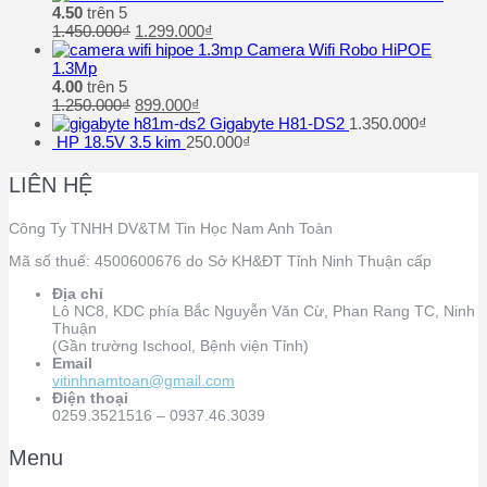
4.50
trên 5
1.450.000
₫
1.299.000
₫
Camera Wifi Robo HiPOE
1.3Mp
4.00
trên 5
1.250.000
₫
899.000
₫
Gigabyte H81-DS2
1.350.000
₫
HP 18.5V 3.5 kim
250.000
₫
LIÊN HỆ
Công Ty TNHH DV&TM Tin Học Nam Anh Toàn
Mã số thuế: 4500600676 do Sở KH&ĐT Tỉnh Ninh Thuận cấp
Địa chỉ
Lô NC8, KDC phía Bắc Nguyễn Văn Cừ, Phan Rang TC, Ninh
Thuận
(Gần trường Ischool, Bệnh viện Tỉnh)
Email
vitinhnamtoan@gmail.com
Điện thoại
0259.3521516 – 0937.46.3039
Menu