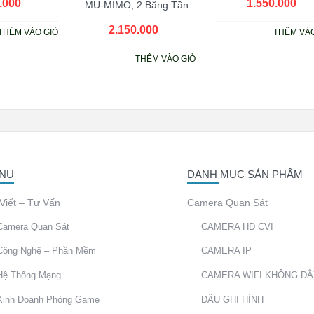
.000
₫
1.550.000
₫
MU-MIMO, 2 Băng Tần
2.150.000
₫
THÊM VÀO GIỎ
THÊM VÀO
THÊM VÀO GIỎ
NU
DANH MỤC SẢN PHẨM
 Viết – Tư Vấn
Camera Quan Sát
Camera Quan Sát
CAMERA HD CVI
Công Nghệ – Phần Mềm
CAMERA IP
Hệ Thống Mạng
CAMERA WIFI KHÔNG D
Kinh Doanh Phòng Game
ĐẦU GHI HÌNH