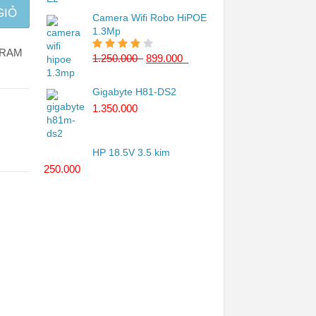
GIỎ
Camera Wifi Robo HiPOE
1.3Mp
RAM
1.250.000
₫
899.000
₫
4.00
trên 5
Gigabyte H81-DS2
1.350.000
₫
HP 18.5V 3.5 kim
250.000
₫