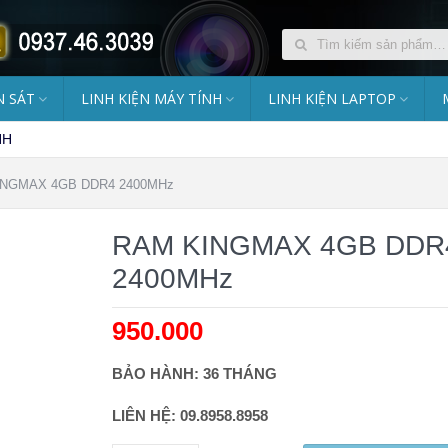
 SÁT
LINH KIỆN MÁY TÍNH
LINH KIỆN LAPTOP
NH
INGMAX 4GB DDR4 2400MHz
RAM KINGMAX 4GB DDR
2400MHz
950.000
₫
BẢO HÀNH: 36 THÁNG
LIÊN HỆ: 09.8958.8958