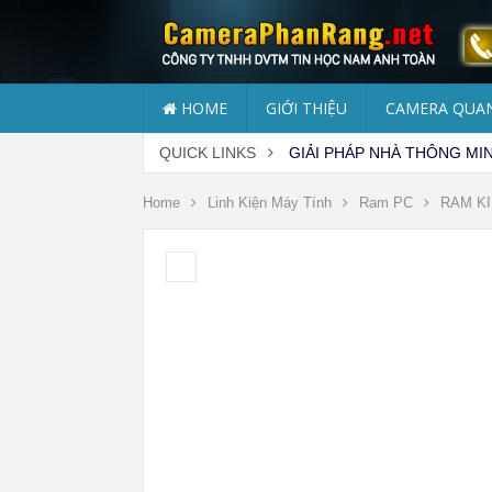
HOME
GIỚI THIỆU
CAMERA QUAN
QUICK LINKS
GIẢI PHÁP NHÀ THÔNG MI
Home
Linh Kiện Máy Tính
Ram PC
RAM K