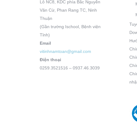
Lô NC8, KDC phía Bắc Nguyễn
Văn Cừ, Phan Rang TC, Ninh
Thuận
Tuy
(Gần trường Ischool, Bệnh viện
Dow
Tỉnh)
Hướ
Email
Chí
vitinhnamtoan@gmail.com
Chí
Điện thoại
Chí
0259.3521516 – 0937.46.3039
Chí
nhậ