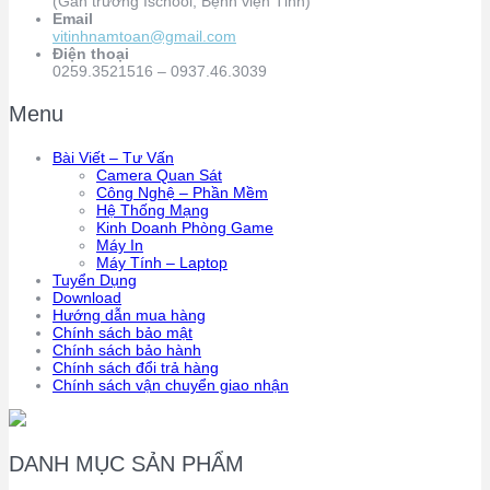
(Gần trường Ischool, Bệnh viện Tỉnh)
Email
vitinhnamtoan@gmail.com
Điện thoại
0259.3521516 – 0937.46.3039
Menu
Bài Viết – Tư Vấn
Camera Quan Sát
Công Nghệ – Phần Mềm
Hệ Thống Mạng
Kinh Doanh Phòng Game
Máy In
Máy Tính – Laptop
Tuyển Dụng
Download
Hướng dẫn mua hàng
Chính sách bảo mật
Chính sách bảo hành
Chính sách đổi trả hàng
Chính sách vận chuyển giao nhận
DANH MỤC SẢN PHẨM