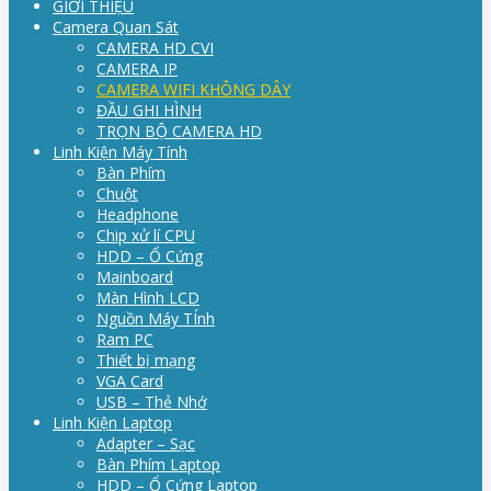
GIỚI THIỆU
Camera Quan Sát
CAMERA HD CVI
CAMERA IP
CAMERA WIFI KHÔNG DÂY
ĐẦU GHI HÌNH
TRỌN BỘ CAMERA HD
Linh Kiện Máy Tính
Bàn Phím
Chuột
Headphone
Chip xử lí CPU
HDD – Ổ Cứng
Mainboard
Màn Hình LCD
Nguồn Máy TÍnh
Ram PC
Thiết bị mạng
VGA Card
USB – Thẻ Nhớ
Linh Kiện Laptop
Adapter – Sạc
Bàn Phím Laptop
HDD – Ổ Cứng Laptop