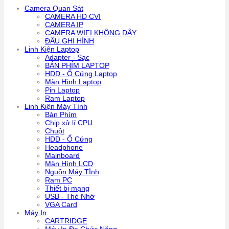
Camera Quan Sát
CAMERA HD CVI
CAMERA IP
CAMERA WIFI KHÔNG DÂY
ĐẦU GHI HÌNH
Linh Kiện Laptop
Adapter - Sạc
BÁN PHÍM LAPTOP
HDD - Ổ Cứng Laptop
Màn Hình Laptop
Pin Laptop
Ram Laptop
Linh Kiện Máy Tính
Bàn Phím
Chip xử lí CPU
Chuột
HDD - Ổ Cứng
Headphone
Mainboard
Màn Hình LCD
Nguồn Máy TÍnh
Ram PC
Thiết bị mạng
USB - Thẻ Nhớ
VGA Card
Máy In
CARTRIDGE