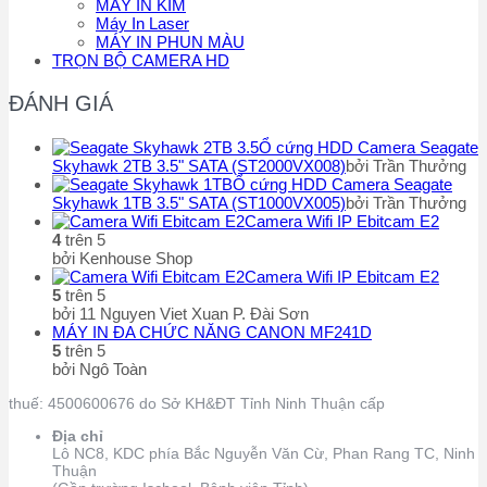
MÁY IN KIM
Máy In Laser
MÁY IN PHUN MÀU
TRỌN BỘ CAMERA HD
ĐÁNH GIÁ
Ổ cứng HDD Camera Seagate
Skyhawk 2TB 3.5" SATA (ST2000VX008)
bởi Trần Thưởng
Ổ cứng HDD Camera Seagate
Skyhawk 1TB 3.5" SATA (ST1000VX005)
bởi Trần Thưởng
Camera Wifi IP Ebitcam E2
4
trên 5
bởi Kenhouse Shop
Camera Wifi IP Ebitcam E2
5
trên 5
bởi 11 Nguyen Viet Xuan P. Đài Sơn
MÁY IN ĐA CHỨC NĂNG CANON MF241D
5
trên 5
bởi Ngô Toàn
thuế: 4500600676 do Sở KH&ĐT Tỉnh Ninh Thuận cấp
Địa chỉ
Lô NC8, KDC phía Bắc Nguyễn Văn Cừ, Phan Rang TC, Ninh
Thuận