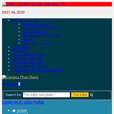
0937.46.3039
Bài Viết – Tư Vấn
Camera Quan Sát
Công Nghệ – Phần Mềm
Hệ Thống Mạng
Kinh Doanh Phòng Game
Máy In
Máy Tính – Laptop
Tuyển Dụng
Download
Hướng dẫn mua hàng
Chính sách bảo mật
Chính sách bảo hành
Chính sách đổi trả hàng
Chính sách vận chuyển giao nhận
Giỏ hàng
0
Search for:
DANH MỤC SẢN PHẨM
HOME