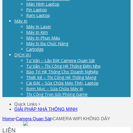
Màn Hình Laptop
Pin Laptop
Ram Laptop
Máy In
Máy In Laser
Máy In Kim
Máy In Phun Màu
Máy In Đa Chức Năng
Cartridge
DỊCH VỤ
Tư Vấn – Lắp Đặt Camera Quan Sát
Tư Vấn – Thi Công Hệ Thống Điện Nhẹ
Bảo Trì Hệ Thống Cho Doanh Nghiệp
Thiết Kế – Thi Công Hệ Thống Mạng
Cài Đặt – Sửa Chữa Máy Tính, Laptop
Bơm Mực – Sửa Chữa Máy In
Thi Công Trọn Gói Phòng Game
Quick Links
GIẢI PHÁP NHÀ THÔNG MINH
Home
Camera Quan Sát
CAMERA WIFI KHÔNG DÂY
LIÊN