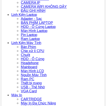
CAMERA IP
CAMERA WIFI KHÔNG DÂY
ĐẦU GHI HÌNH
Linh Kiện Laptop
Adapter - Sạc
BÁN PHÍM LAPTOP
HDD - Ổ Cứng Laptop
Màn Hình Laptop
Pin Laptop
Ram Laptop
Linh Kiện Máy Tính
Bàn Phím
Chip xử lí CPU
Chuột
HDD - Ổ Cứng
Headphone
Mainboard
Màn Hình LCD
Nguồn Máy TÍnh
Ram PC
Thiết bị mạng
USB - Thẻ Nhớ
VGA Card
Máy In
CARTRIDGE
Máy In Đa Chức Năng