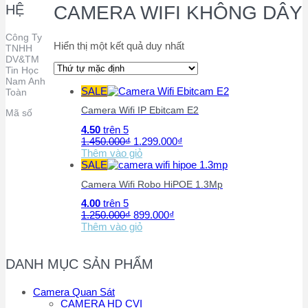
CAMERA WIFI KHÔNG DÂY
HỆ
Công Ty
Hiển thị một kết quả duy nhất
TNHH
DV&TM
Tin Học
Nam Anh
SALE
Toàn
Camera Wifi IP Ebitcam E2
Mã số
4.50
trên 5
1.450.000
₫
1.299.000
₫
Thêm vào giỏ
SALE
Camera Wifi Robo HiPOE 1.3Mp
4.00
trên 5
1.250.000
₫
899.000
₫
Thêm vào giỏ
DANH MỤC SẢN PHẨM
Camera Quan Sát
CAMERA HD CVI