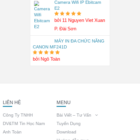
Camera Wifi IP Ebitcam
E2
bởi 11 Nguyen Viet Xuan
5
trên 5
P. Đài Sơn
MÁY IN ĐA CHỨC NĂNG
CANON MF241D
bởi Ngô Toàn
5
trên 5
LIÊN HỆ
MENU
Công Ty TNHH
Bài Viết – Tư Vấn
DV&TM Tin Học Nam
Tuyển Dụng
Anh Toàn
Download