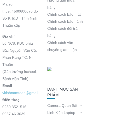
Hướng dẫn mua
Mã số
hàng
thuế: 4500600676 do
Chính sách bảo mật
Sở KH&ĐT Tỉnh Ninh
Chính sách bảo hành
Thuận cấp
Chính sách đổi trả
hàng
Địa chỉ
Chính sách vận
Lô NC8, KDC phía
chuyển giao nhận
Bắc Nguyễn Văn Cừ,
Phan Rang TC, Ninh
Thuận
(Gần trường Ischool,
Bệnh viện Tỉnh)
Email
DANH MỤC SẢN
vitinhnamtoan@gmail.com
PHẨM
Điện thoại
Camera Quan Sát
0259.3521516 –
Linh Kiện Laptop
0937.46.3039