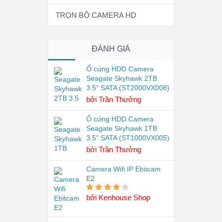
TRỌN BỘ CAMERA HD
ĐÁNH GIÁ
Ổ cứng HDD Camera
Seagate Skyhawk 2TB
3.5" SATA (ST2000VX008)
bởi Trần Thưởng
Ổ cứng HDD Camera
Seagate Skyhawk 1TB
3.5" SATA (ST1000VX005)
bởi Trần Thưởng
Camera Wifi IP Ebitcam
E2
bởi Kenhouse Shop
4
trên 5