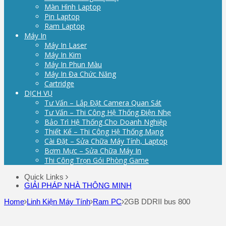
Màn Hình Laptop
Pin Laptop
Ram Laptop
Máy In
Máy In Laser
Máy In Kim
Máy In Phun Màu
Máy In Đa Chức Năng
Cartridge
DỊCH VỤ
Tư Vấn – Lắp Đặt Camera Quan Sát
Tư Vấn – Thi Công Hệ Thống Điện Nhẹ
Bảo Trì Hệ Thống Cho Doanh Nghiệp
Thiết Kế – Thi Công Hệ Thống Mạng
Cài Đặt – Sửa Chữa Máy Tính, Laptop
Bơm Mực – Sửa Chữa Máy In
Thi Công Trọn Gói Phòng Game
Quick Links
GIẢI PHÁP NHÀ THÔNG MINH
Home
Linh Kiện Máy Tính
Ram PC
2GB DDRII bus 800