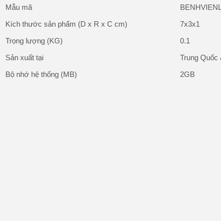
Mẫu mã
BENHVIEN
Kích thước sản phẩm (D x R x C cm)
7x3x1
Trọng lượng (KG)
0.1
Sản xuất tại
Trung Quốc 
Bộ nhớ hệ thống (MB)
2GB