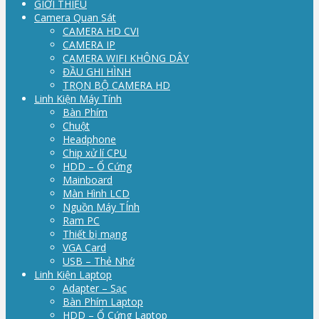
GIỚI THIỆU
Camera Quan Sát
CAMERA HD CVI
CAMERA IP
CAMERA WIFI KHÔNG DÂY
ĐẦU GHI HÌNH
TRỌN BỘ CAMERA HD
Linh Kiện Máy Tính
Bàn Phím
Chuột
Headphone
Chip xử lí CPU
HDD – Ổ Cứng
Mainboard
Màn Hình LCD
Nguồn Máy TÍnh
Ram PC
Thiết bị mạng
VGA Card
USB – Thẻ Nhớ
Linh Kiện Laptop
Adapter – Sạc
Bàn Phím Laptop
HDD – Ổ Cứng Laptop