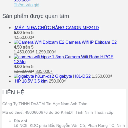
Thêm vào giỏ
Sản phẩm được quan tâm
MÁY IN ĐA CHỨC NĂNG CANON MF241D
5.00
trên 5
4.550.000
₫
Camera Wifi IP Ebitcam E2
4.50
trên 5
1.450.000
₫
1.299.000
₫
Camera Wifi Robo HiPOE
1.3Mp
4.00
trên 5
1.250.000
₫
899.000
₫
Gigabyte H81-DS2
1.350.000
₫
HP 18.5V 3.5 kim
250.000
₫
LIÊN HỆ
Công Ty TNHH DV&TM Tin Học Nam Anh Toàn
Mã số thuế: 4500600676 do Sở KH&ĐT Tỉnh Ninh Thuận cấp
Địa chỉ
Lô NC8, KDC phía Bắc Nguyễn Văn Cừ, Phan Rang TC, Ninh