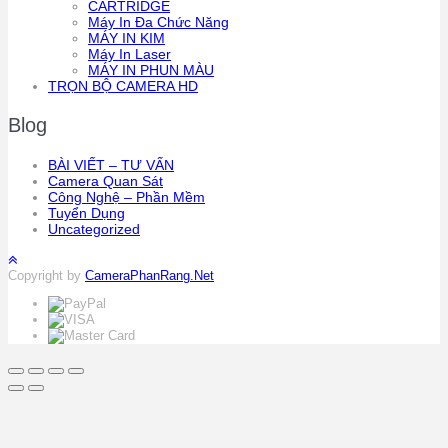
CARTRIDGE
Máy In Đa Chức Năng
MÁY IN KIM
Máy In Laser
MÁY IN PHUN MÀU
TRỌN BỘ CAMERA HD
Blog
BÀI VIẾT – TƯ VẤN
Camera Quan Sát
Công Nghệ – Phần Mềm
Tuyển Dụng
Uncategorized
Copyright by
CameraPhanRang.Net