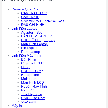
Camera Quan Sát
CAMERA HD CVI
CAMERA IP
CAMERA WIFI KHÔNG DÂY
ĐẦU GHI HÌNH
Linh Kiện Laptop
Adapter - Sạc
BÁN PHÍM LAPTOP
HDD - Ổ Cứng Laptop
Màn Hình Laptop
Pin Laptop
Ram Laptop
Linh Kiện Máy Tính
Bàn Phím
Chip xử lí CPU
Chuột
HDD - Ổ Cứng
Headphone
Mainboard
Màn Hình LCD
Nguồn Máy TÍnh
Ram PC
Thiết bị mạng
USB - Thẻ Nhớ
VGA Card
Máy In