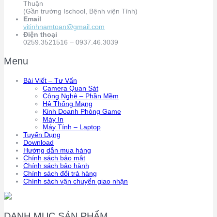
Thuận
(Gần trường Ischool, Bệnh viện Tỉnh)
Email
vitinhnamtoan@gmail.com
Điện thoại
0259.3521516 – 0937.46.3039
Menu
Bài Viết – Tư Vấn
Camera Quan Sát
Công Nghệ – Phần Mềm
Hệ Thống Mạng
Kinh Doanh Phòng Game
Máy In
Máy Tính – Laptop
Tuyển Dụng
Download
Hướng dẫn mua hàng
Chính sách bảo mật
Chính sách bảo hành
Chính sách đổi trả hàng
Chính sách vận chuyển giao nhận
DANH MỤC SẢN PHẨM