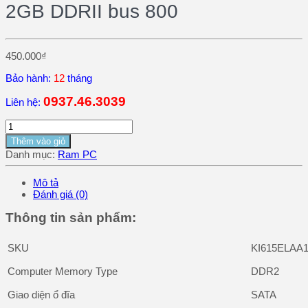
2GB DDRII bus 800
450.000
₫
Bảo hành:
12
tháng
0937.46.3039
Liên hệ:
Thêm vào giỏ
Danh mục:
Ram PC
Mô tả
Đánh giá (0)
Thông tin sản phẩm:
SKU
KI615ELAA
Computer Memory Type
DDR2
Giao diện ổ đĩa
SATA