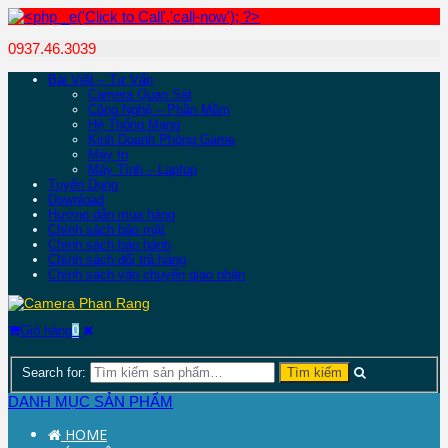
0937.46.3039
Bài Viết – Tư Vấn
Camera Quan Sát
Công Nghệ – Phần Mềm
Hệ Thống Mạng
Kinh Doanh Phòng Game
Máy In
Máy Tính – Laptop
Tuyển Dụng
Download
Hướng dẫn mua hàng
Chính sách bảo mật
Chính sách bảo hành
Chính sách đổi trả hàng
Chính sách vận chuyển giao nhận
Giỏ hàng
0
Search for:
DANH MỤC SẢN PHẨM
HOME