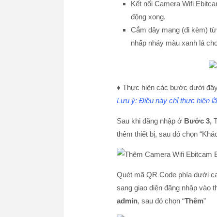
Kết nối Camera Wifi Ebitca
động xong.
Cắm dây mạng (đi kèm) từ
nhấp nháy màu xanh lá cho
♦ Thực hiện các bước dưới đây
Lưu ý: Điều này chỉ thực hiện l
Sau khi đăng nhập ở
Bước 3,
T
thêm thiết bị, sau đó chọn “Khá
Quét mã QR Code phía dưới cam
sang giao diện đăng nhập vào th
admin
, sau đó chọn “
Thêm
”