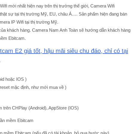
fi mới nhất hiện nay trên thị trường thế giới, Camera Wifi
thật sự tại thị trường Mỹ, EU, châu Á…. Sản phẩm hiện đang bán
ra IP Wifi tại thị trường Mỹ.
t của khách hàng. Camera Nam Anh Toàn sẽ hướng dẫn khách hàng
 mềm Ebitcam.
tcam E2 giá tốt,
hậu mãi siêu chu đáo, chỉ có tại
n
oid hoặc IOS )
 reset mặc định, như mới mua về )
 trên CHPlay (Android), AppStore (IOS)
ần mềm Ebitcam (nếu đã có tài khoản, bỏ qua bước này)