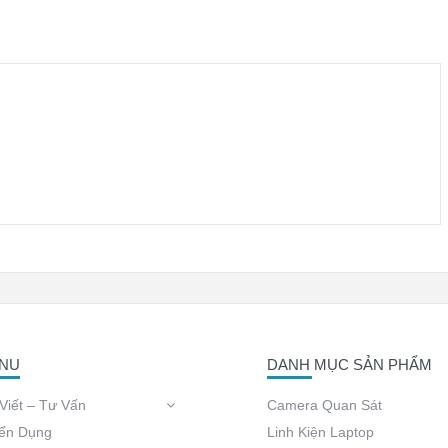
NU
DANH MỤC SẢN PHẨM
 Viết – Tư Vấn
Camera Quan Sát
ển Dụng
Linh Kiện Laptop