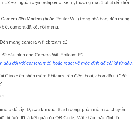
m E2 với nguồn điện (adapter đi kèm), thường mất 1 phút để khởi
 Camera đến Modem (hoặc Router Wifi) trong nhà bạn, đèn mạng
 biết camera đã kết nối mạng.
 để cấu hình cho Camera Wifi Ebitcam E2
ần đầu đối với camera mới, hoặc reset về mặc định để cài lại từ đầu.
ại Giao diện phần mềm Ebitcam trên điện thoại, chọn dấu “+” để
c”
era để lấy ID, sau khi quét thành công, phần mềm sẽ chuyển
iết bị. Với
ID
là kết quả của QR Code, Mật khẩu mặc định là: