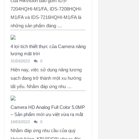
của Hikvision bao gồm IDS-
7204HQHI-M1/FA, IDS-7208HQHI-
M1/FA và IDS-7216HQHI-M1/FA là
những sản phẩm đáng …
4 lợi tích thiết thực của Camera năng
lượng mặt trời
31/03/2023
0
Hiện nay, việc sử dụng năng lượng
sạch đang trở thành một xu hướng
tất yếu. Nhằm đáp ứng nhu …
Camera HD Analog Full Color 5.0MP
– Sản phẩm mới ưu việt vừa ra mắt
16/03/2023
0
Nhằm đáp ứng nhu cầu của quý
khách hàng, KBVISION cho ra đời