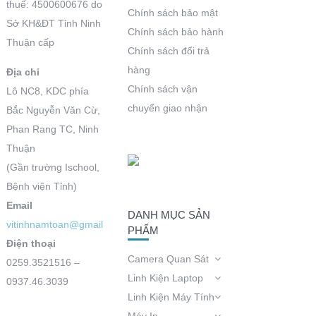
thuế: 4500600676 do
Chính sách bảo mật
Sở KH&ĐT Tỉnh Ninh
Chính sách bảo hành
Thuận cấp
Chính sách đổi trả
hàng
Địa chỉ
Chính sách vận
Lô NC8, KDC phía
chuyển giao nhận
Bắc Nguyễn Văn Cừ,
Phan Rang TC, Ninh
Thuận
(Gần trường Ischool,
Bệnh viện Tỉnh)
Email
DANH MỤC SẢN
vitinhnamtoan@gmail.com
PHẨM
Điện thoại
Camera Quan Sát
0259.3521516 –
Linh Kiện Laptop
0937.46.3039
Linh Kiện Máy Tính
Máy In