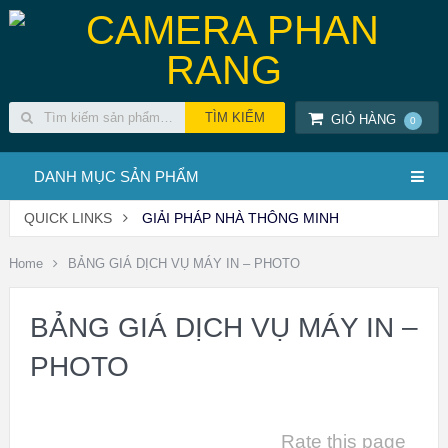
GIỎ HÀNG
0
DANH MỤC SẢN PHẨM
QUICK LINKS
GIẢI PHÁP NHÀ THÔNG MINH
Home
BẢNG GIÁ DỊCH VỤ MÁY IN – PHOTO
BẢNG GIÁ DỊCH VỤ MÁY IN –
PHOTO
Rate this page