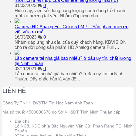
4 lợi tích thiết thực của Camera năng lượng mặt trời
31/03/2023
0
Hiện nay, việc sử dụng năng lượng sạch đang trở thành
một xu hướng tất yếu. Nhằm đáp ứng nhu …
Camera HD Analog Full Color 5.0MP – Sản phẩm mới ưu
việt vừa ra mắt
16/03/2023
0
Nhằm đáp ứng nhu cầu của quý khách hàng, KBVISION
cho ra đời dòng sản phẩm HD Analog camera Full …
Lắp camera tại nhà giá bao nhiêu? ở đâu uy tín, chất lượng
tại Ninh Thuận
02/11/2021
0
Lắp camera tại nhà giá bao nhiêu? ở đâu uy tín tại Ninh
Thuận. Đây chắc hẳn là vấn đề …
LIÊN HỆ
Công Ty TNHH DV&TM Tin Học Nam Anh Toàn
Mã số thuế: 4500600676 do Sở KH&ĐT Tỉnh Ninh Thuận cấp
Địa chỉ
Lô NC8, KDC phía Bắc Nguyễn Văn Cừ, Phan Rang TC, Ninh
Thuận
(Gần trường Ischool, Bệnh viện Tỉnh)