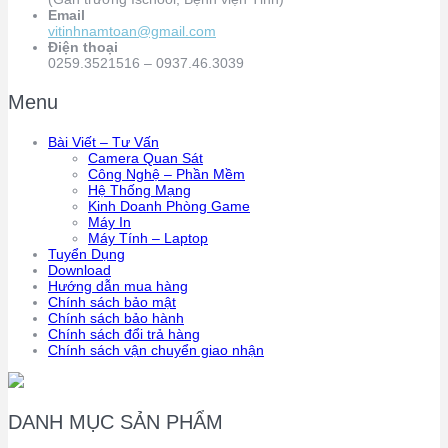
Email
vitinhnamtoan@gmail.com
Điện thoại
0259.3521516 – 0937.46.3039
Menu
Bài Viết – Tư Vấn
Camera Quan Sát
Công Nghệ – Phần Mềm
Hệ Thống Mạng
Kinh Doanh Phòng Game
Máy In
Máy Tính – Laptop
Tuyển Dụng
Download
Hướng dẫn mua hàng
Chính sách bảo mật
Chính sách bảo hành
Chính sách đổi trả hàng
Chính sách vận chuyển giao nhận
DANH MỤC SẢN PHẨM