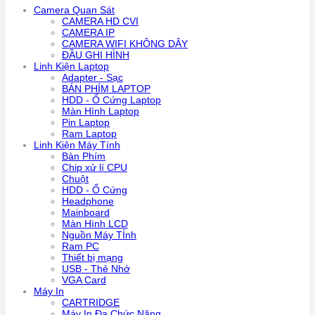
Camera Quan Sát
CAMERA HD CVI
CAMERA IP
CAMERA WIFI KHÔNG DÂY
ĐẦU GHI HÌNH
Linh Kiện Laptop
Adapter - Sạc
BÁN PHÍM LAPTOP
HDD - Ổ Cứng Laptop
Màn Hình Laptop
Pin Laptop
Ram Laptop
Linh Kiện Máy Tính
Bàn Phím
Chip xử lí CPU
Chuột
HDD - Ổ Cứng
Headphone
Mainboard
Màn Hình LCD
Nguồn Máy TÍnh
Ram PC
Thiết bị mạng
USB - Thẻ Nhớ
VGA Card
Máy In
CARTRIDGE
Máy In Đa Chức Năng