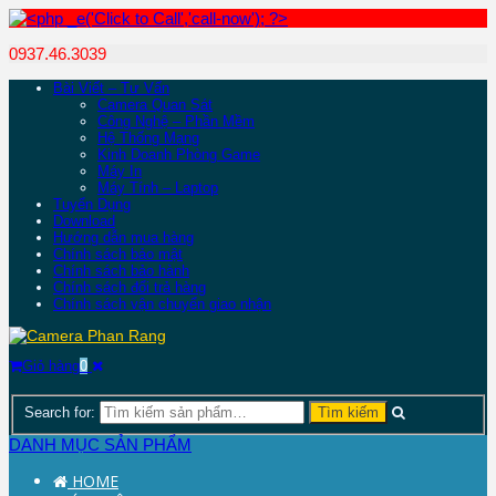
0937.46.3039
Bài Viết – Tư Vấn
Camera Quan Sát
Công Nghệ – Phần Mềm
Hệ Thống Mạng
Kinh Doanh Phòng Game
Máy In
Máy Tính – Laptop
Tuyển Dụng
Download
Hướng dẫn mua hàng
Chính sách bảo mật
Chính sách bảo hành
Chính sách đổi trả hàng
Chính sách vận chuyển giao nhận
Giỏ hàng
0
Search for:
DANH MỤC SẢN PHẨM
HOME