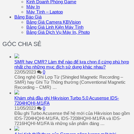
Kinh Doanh Phòng Game
Máy In
Máy Tính – Laptop
Bảng Báo Giá
Bảng Giá Camera KBVision
Bảng Giá Linh Kiện Máy Tính
Bảng Giá Dịch Vụ Máy In, Photo
GÓC CHIA SẺ
SMR hay CMR? Làm thế nào để lựa chọn ổ cứng phù hợp
nhất cho những mục đích sử dụng khác nhau?
22/05/2023
0
Công nghệ Ghi Lợp Từ (Shingled Magnetic Recording –
SMR) hay Ghi Từ Thông thường (Conventional Magnetic
Recording – CMR) …
Khám phá đầu ghi Hikvision Turbo 5.0 Acusense IDS-
7204HQHI-M1/FA
11/05/2023
0
Đầu ghi Turbo Acusense thế hệ mới của Hikvision bao gồm
IDS-7204HQHI-M1/FA, IDS-7208HQHI-M1/FA và IDS-
7216HQHI-M1/FA là những sản phẩm đáng …