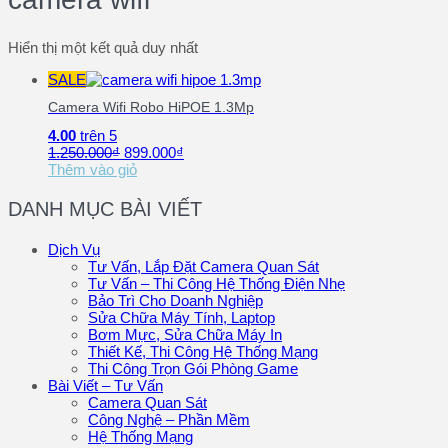
Hiển thị một kết quả duy nhất
SALE
Camera Wifi Robo HiPOE 1.3Mp
4.00
trên 5
1.250.000
₫
899.000
₫
Thêm vào giỏ
DANH MỤC BÀI VIẾT
Dịch Vụ
Tư Vấn, Lắp Đặt Camera Quan Sát
Tư Vấn – Thi Công Hệ Thống Điện Nhẹ
Bảo Trì Cho Doanh Nghiệp
Sửa Chữa Máy Tính, Laptop
Bơm Mực, Sửa Chữa Máy In
Thiết Kế, Thi Công Hệ Thống Mạng
Thi Công Trọn Gói Phòng Game
Bài Viết – Tư Vấn
Camera Quan Sát
Công Nghệ – Phần Mềm
Hệ Thống Mạng