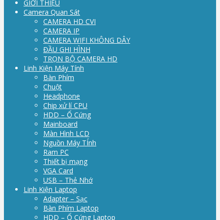
GIỚI THIỆU
Camera Quan Sát
CAMERA HD CVI
CAMERA IP
CAMERA WIFI KHÔNG DÂY
ĐẦU GHI HÌNH
TRỌN BỘ CAMERA HD
Linh Kiện Máy Tính
Bàn Phím
Chuột
Headphone
Chip xử lí CPU
HDD – Ổ Cứng
Mainboard
Màn Hình LCD
Nguồn Máy TÍnh
Ram PC
Thiết bị mạng
VGA Card
USB – Thẻ Nhớ
Linh Kiện Laptop
Adapter – Sạc
Bàn Phím Laptop
HDD – Ổ Cứng Laptop