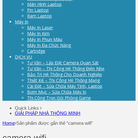
Màn Hình Laptop
Pin Laptop
Ram Laptop
Máy In
Máy In Laser
Máy In Kim
Máy In Phun Màu
Máy In Đa Chức Năng
Cartridge
DỊCH VỤ
Tư Vấn – Lắp Đặt Camera Quan Sát
Tư Vấn – Thi Công Hệ Thống Điện Nhẹ
Bảo Trì Hệ Thống Cho Doanh Nghiệp
Thiết Kế – Thi Công Hệ Thống Mạng
Cài Đặt – Sửa Chữa Máy Tính, Laptop
Bơm Mực – Sửa Chữa Máy In
Thi Công Trọn Gói Phòng Game
Quick Links
GIẢI PHÁP NHÀ THÔNG MINH
Home
Sản phẩm được gắn thẻ “camera wifi”
camera wifi