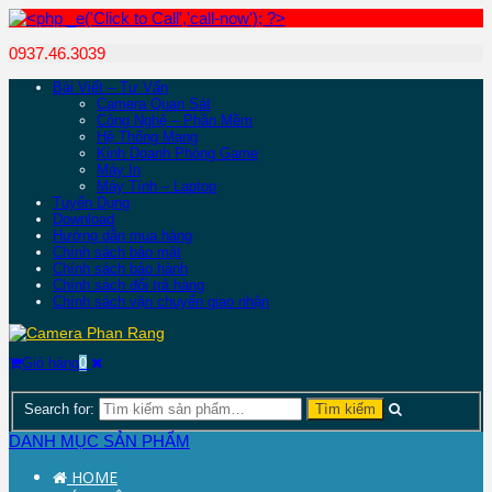
0937.46.3039
Bài Viết – Tư Vấn
Camera Quan Sát
Công Nghệ – Phần Mềm
Hệ Thống Mạng
Kinh Doanh Phòng Game
Máy In
Máy Tính – Laptop
Tuyển Dụng
Download
Hướng dẫn mua hàng
Chính sách bảo mật
Chính sách bảo hành
Chính sách đổi trả hàng
Chính sách vận chuyển giao nhận
Giỏ hàng
0
Search for:
DANH MỤC SẢN PHẨM
HOME