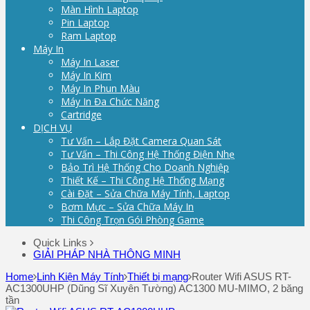
Màn Hình Laptop
Pin Laptop
Ram Laptop
Máy In
Máy In Laser
Máy In Kim
Máy In Phun Màu
Máy In Đa Chức Năng
Cartridge
DỊCH VỤ
Tư Vấn – Lắp Đặt Camera Quan Sát
Tư Vấn – Thi Công Hệ Thống Điện Nhẹ
Bảo Trì Hệ Thống Cho Doanh Nghiệp
Thiết Kế – Thi Công Hệ Thống Mạng
Cài Đặt – Sửa Chữa Máy Tính, Laptop
Bơm Mực – Sửa Chữa Máy In
Thi Công Trọn Gói Phòng Game
Quick Links
GIẢI PHÁP NHÀ THÔNG MINH
Home
Linh Kiện Máy Tính
Thiết bị mạng
Router Wifi ASUS RT-
AC1300UHP (Dũng Sĩ Xuyên Tường) AC1300 MU-MIMO, 2 băng
tần