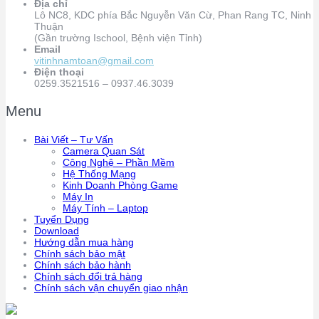
Địa chỉ
Lô NC8, KDC phía Bắc Nguyễn Văn Cừ, Phan Rang TC, Ninh
Thuận
(Gần trường Ischool, Bệnh viện Tỉnh)
Email
vitinhnamtoan@gmail.com
Điện thoại
0259.3521516 – 0937.46.3039
Menu
Bài Viết – Tư Vấn
Camera Quan Sát
Công Nghệ – Phần Mềm
Hệ Thống Mạng
Kinh Doanh Phòng Game
Máy In
Máy Tính – Laptop
Tuyển Dụng
Download
Hướng dẫn mua hàng
Chính sách bảo mật
Chính sách bảo hành
Chính sách đổi trả hàng
Chính sách vận chuyển giao nhận