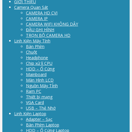
GIỚI THIỆU
Camera Quan Sát
CAMERA HD CVI
CAMERA IP
CAMERA WIFI KHÔNG DÂY
ĐẦU GHI HÌNH
TRỌN BỘ CAMERA HD
Linh Kiện Máy Tính
Bàn Phím
Chuột
Headphone
Chip xử lí CPU
HDD – Ổ Cứng
Mainboard
Màn Hình LCD
Nguồn Máy TÍnh
Ram PC
Thiết bị mạng
VGA Card
USB – Thẻ Nhớ
Linh Kiện Laptop
Adapter – Sạc
Bàn Phím Laptop
HDD – Ổ Cứng Laptop