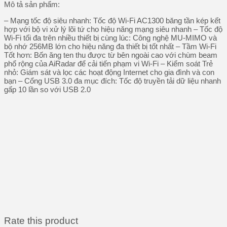
Mô tả sản phẩm:
– Mạng tốc độ siêu nhanh: Tốc độ Wi-Fi AC1300 băng tần kép kết
hợp với bộ vi xử lý lõi tứ cho hiệu năng mạng siêu nhanh – Tốc độ
Wi-Fi tối đa trên nhiều thiết bị cùng lúc: Công nghệ MU-MIMO và
bộ nhớ 256MB lớn cho hiệu năng đa thiết bị tốt nhất – Tầm Wi-Fi
Tốt hơn: Bốn ăng ten thu được từ bên ngoài cao với chùm beam
phổ rộng của AiRadar để cải tiến phạm vi Wi-Fi – Kiểm soát Trẻ
nhỏ: Giám sát và lọc các hoạt động Internet cho gia đình và con
bạn – Cổng USB 3.0 đa mục đích: Tốc độ truyền tải dữ liệu nhanh
gấp 10 lần so với USB 2.0
Rate this product