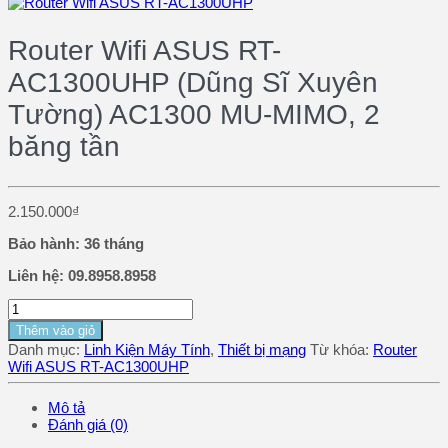
Router Wifi ASUS RT-
AC1300UHP (Dũng Sĩ Xuyên
Tường) AC1300 MU-MIMO, 2
băng tần
2.150.000
₫
Bảo hành: 36 tháng
Liên hệ: 09.8958.8958
Thêm vào giỏ
Danh mục:
Linh Kiện Máy Tính
,
Thiết bị mạng
Từ khóa:
Router
Wifi ASUS RT-AC1300UHP
Mô tả
Đánh giá (0)