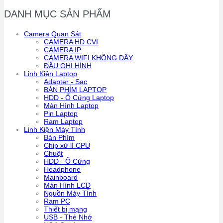
DANH MỤC SẢN PHẨM
Camera Quan Sát
CAMERA HD CVI
CAMERA IP
CAMERA WIFI KHÔNG DÂY
ĐẦU GHI HÌNH
Linh Kiện Laptop
Adapter - Sạc
BÁN PHÍM LAPTOP
HDD - Ổ Cứng Laptop
Màn Hình Laptop
Pin Laptop
Ram Laptop
Linh Kiện Máy Tính
Bàn Phím
Chip xử lí CPU
Chuột
HDD - Ổ Cứng
Headphone
Mainboard
Màn Hình LCD
Nguồn Máy TÍnh
Ram PC
Thiết bị mạng
USB - Thẻ Nhớ