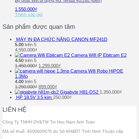
Bộ phát Wifi di động 4G Tenda 4G180 (Đen)
1.550.000
₫
Thêm vào giỏ
Sản phẩm được quan tâm
MÁY IN ĐA CHỨC NĂNG CANON MF241D
5.00
trên 5
4.550.000
₫
Camera Wifi IP Ebitcam E2
4.50
trên 5
1.450.000
₫
1.299.000
₫
Camera Wifi Robo HiPOE
1.3Mp
4.00
trên 5
1.250.000
₫
899.000
₫
Gigabyte H81-DS2
1.350.000
₫
HP 18.5V 3.5 kim
250.000
₫
LIÊN HỆ
Công Ty TNHH DV&TM Tin Học Nam Anh Toàn
Mã số thuế: 4500600676 do Sở KH&ĐT Tỉnh Ninh Thuận cấp