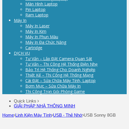
Màn Hình Laptop
Pin Laptop
Ram Laptop
Máy In
Máy In Laser
Máy In Kim
Máy In Phun Màu
Máy In Đa Chức Năng
Cartridge
DỊCH VỤ
Tư Vấn – Lắp Đặt Camera Quan Sát
Tư Vấn – Thi Công Hệ Thống Điện Nhẹ
Bảo Trì Hệ Thống Cho Doanh Nghiệp
Thiết Kế – Thi Công Hệ Thống Mạng
Cài Đặt – Sửa Chữa Máy Tính, Laptop
Bơm Mực – Sửa Chữa Máy In
Thi Công Trọn Gói Phòng Game
Quick Links
GIẢI PHÁP NHÀ THÔNG MINH
Home
Linh Kiện Máy Tính
USB - Thẻ Nhớ
USB Sonny 8GB