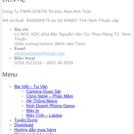
Công Ty TNHH DV&TM Tin Học Nam Anh Toàn
Mã số thuế: 4500600676 do Sở KH&ĐT Tỉnh Ninh Thuận cấp
Địa chỉ
Lô NC8, KDC phía Bắc Nguyễn Văn Cừ, Phan Rang TC, Ninh
Thuận
(Gần trường Ischool, Bệnh viện Tỉnh)
Email
vitinhnamtoan@gmail.com
Điện thoại
0259.3521516 – 0937.46.3039
Menu
Bài Viết – Tư Vấn
Camera Quan Sát
Công Nghệ – Phần Mềm
Hệ Thống Mạng
Kinh Doanh Phòng Game
Máy In
Máy Tính – Laptop
Tuyển Dụng
Download
Hướng dẫn mua hàng