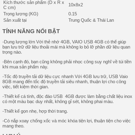
Kích thước sản phẩm (D x R x
10x8x2
C cm)
Trọng lượng (KG)
0.15
Sản xuất tại
Trung Quốc & Thái Lan
TÍNH NĂNG NỔI BẬT
-Dung lượng lớn Với thẻ nhớ 4GB, VAIO USB 4GB có thể giúp
bạn lưu trữ dữ liệu thoải mái mà không lo bỏ lỡ phần dữ liệu quan
trọng nào.
-Bên cạnh đó, bạn cũng không phải nhọc công suy nghĩ về túi tiền
khi mua sản phẩm này.
-Tốc độ truyền tải dữ liệu cực nhanh Với 4GB lưu trữ, USB Vaio
8GB mang đến tốc độ truyền tải siêu nhanh, thuận lợi cho công
việc, tiết kiệm thời gian.
-Thiết kế cá tính, độc đáo USB 4GB được làm bằng chất liệu inox
có một màu bạc duy nhất, không gỉ sét, không phai màu.
-Thiết kế gọn nhẹ, hợp thời trang.
-Có nắp xoay chống xốc và móc khóa tiện lợi, thuận tiện cho việc
mang theo.