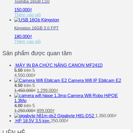
Toshiba 16GB C10
150.000
₫
Thêm vào giỏ
Kingston 16GB 3.0 FPT
180.000
₫
Thêm vào giỏ
Sản phẩm được quan tâm
MÁY IN ĐA CHỨC NĂNG CANON MF241D
5.00
trên 5
4.550.000
₫
Camera Wifi IP Ebitcam E2
4.50
trên 5
1.450.000
₫
1.299.000
₫
Camera Wifi Robo HiPOE
1.3Mp
4.00
trên 5
1.250.000
₫
899.000
₫
Gigabyte H81-DS2
1.350.000
₫
HP 18.5V 3.5 kim
250.000
₫
LIÊN HỆ