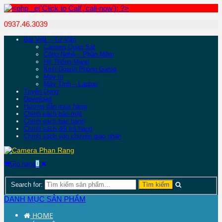
0937.46.3039
Bài Viết – Tư Vấn
Camera Quan Sát
Công Nghệ – Phần Mềm
Hệ Thống Mạng
Kinh Doanh Phòng Game
Máy In
Máy Tính – Laptop
Tuyển Dụng
Download
Hướng dẫn mua hàng
Chính sách bảo mật
Chính sách bảo hành
Chính sách đổi trả hàng
Chính sách vận chuyển giao nhận
Giỏ hàng
0
Search for:
DANH MỤC SẢN PHẨM
HOME