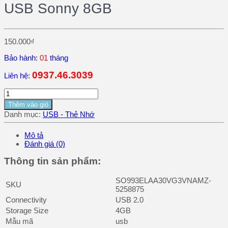
USB Sonny 8GB
150.000
₫
Bảo hành:
01
tháng
0937.46.3039
Liên hệ:
Thêm vào giỏ
Danh mục:
USB - Thẻ Nhớ
Mô tả
Đánh giá (0)
Thông tin sản phẩm:
SO993ELAA30VG3VNAMZ-
SKU
5258875
Connectivity
USB 2.0
Storage Size
4GB
Mẫu mã
usb