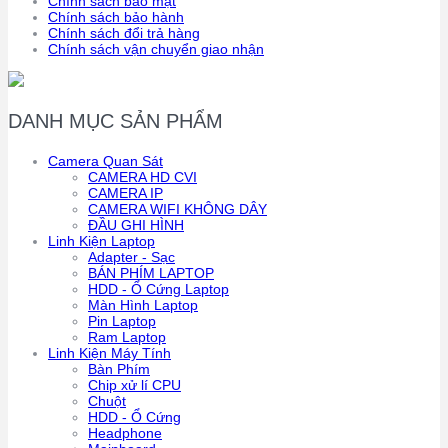
Chính sách bảo mật
Chính sách bảo hành
Chính sách đổi trả hàng
Chính sách vận chuyển giao nhận
DANH MỤC SẢN PHẨM
Camera Quan Sát
CAMERA HD CVI
CAMERA IP
CAMERA WIFI KHÔNG DÂY
ĐẦU GHI HÌNH
Linh Kiện Laptop
Adapter - Sạc
BÁN PHÍM LAPTOP
HDD - Ổ Cứng Laptop
Màn Hình Laptop
Pin Laptop
Ram Laptop
Linh Kiện Máy Tính
Bàn Phím
Chip xử lí CPU
Chuột
HDD - Ổ Cứng
Headphone