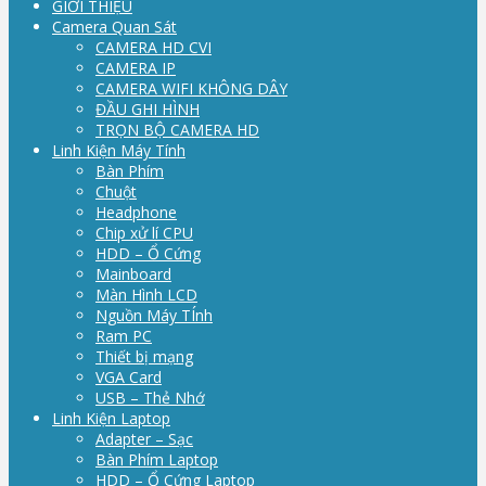
GIỚI THIỆU
Camera Quan Sát
CAMERA HD CVI
CAMERA IP
CAMERA WIFI KHÔNG DÂY
ĐẦU GHI HÌNH
TRỌN BỘ CAMERA HD
Linh Kiện Máy Tính
Bàn Phím
Chuột
Headphone
Chip xử lí CPU
HDD – Ổ Cứng
Mainboard
Màn Hình LCD
Nguồn Máy TÍnh
Ram PC
Thiết bị mạng
VGA Card
USB – Thẻ Nhớ
Linh Kiện Laptop
Adapter – Sạc
Bàn Phím Laptop
HDD – Ổ Cứng Laptop