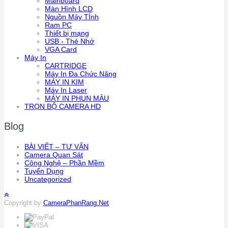
Mainboard
Màn Hình LCD
Nguồn Máy TÍnh
Ram PC
Thiết bị mạng
USB - Thẻ Nhớ
VGA Card
Máy In
CARTRIDGE
Máy In Đa Chức Năng
MÁY IN KIM
Máy In Laser
MÁY IN PHUN MÀU
TRỌN BỘ CAMERA HD
Blog
BÀI VIẾT – TƯ VẤN
Camera Quan Sát
Công Nghệ – Phần Mềm
Tuyển Dụng
Uncategorized
Copyright by
CameraPhanRang.Net