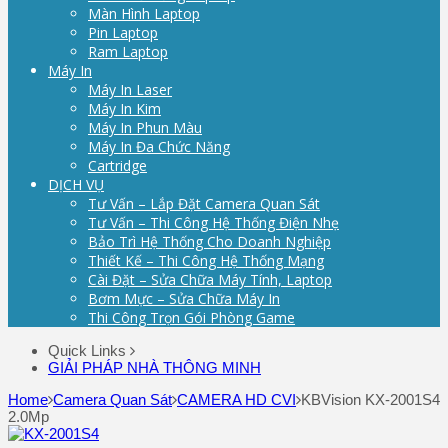
Màn Hình Laptop
Pin Laptop
Ram Laptop
Máy In
Máy In Laser
Máy In Kim
Máy In Phun Màu
Máy In Đa Chức Năng
Cartridge
DỊCH VỤ
Tư Vấn – Lắp Đặt Camera Quan Sát
Tư Vấn – Thi Công Hệ Thống Điện Nhẹ
Bảo Trì Hệ Thống Cho Doanh Nghiệp
Thiết Kế – Thi Công Hệ Thống Mạng
Cài Đặt – Sửa Chữa Máy Tính, Laptop
Bơm Mực – Sửa Chữa Máy In
Thi Công Trọn Gói Phòng Game
Quick Links
GIẢI PHÁP NHÀ THÔNG MINH
Home
Camera Quan Sát
CAMERA HD CVI
KBVision KX-2001S4
2.0Mp