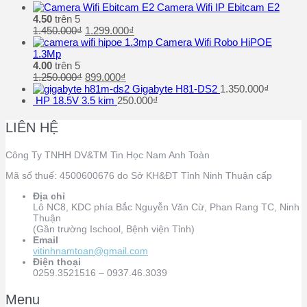
Camera Wifi IP Ebitcam E2
4.50
trên 5
1.450.000
₫
1.299.000
₫
Camera Wifi Robo HiPOE
1.3Mp
4.00
trên 5
1.250.000
₫
899.000
₫
Gigabyte H81-DS2
1.350.000
₫
HP 18.5V 3.5 kim
250.000
₫
LIÊN HỆ
Công Ty TNHH DV&TM Tin Học Nam Anh Toàn
Mã số thuế: 4500600676 do Sở KH&ĐT Tỉnh Ninh Thuận cấp
Địa chỉ
Lô NC8, KDC phía Bắc Nguyễn Văn Cừ, Phan Rang TC, Ninh
Thuận
(Gần trường Ischool, Bệnh viện Tỉnh)
Email
vitinhnamtoan@gmail.com
Điện thoại
0259.3521516 – 0937.46.3039
Menu