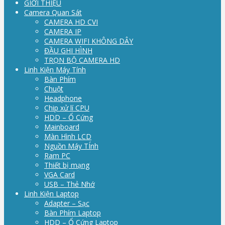
GIỚI THIỆU
Camera Quan Sát
CAMERA HD CVI
CAMERA IP
CAMERA WIFI KHÔNG DÂY
ĐẦU GHI HÌNH
TRỌN BỘ CAMERA HD
Linh Kiện Máy Tính
Bàn Phím
Chuột
Headphone
Chip xử lí CPU
HDD – Ổ Cứng
Mainboard
Màn Hình LCD
Nguồn Máy TÍnh
Ram PC
Thiết bị mạng
VGA Card
USB – Thẻ Nhớ
Linh Kiện Laptop
Adapter – Sạc
Bàn Phím Laptop
HDD – Ổ Cứng Laptop