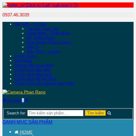
0937.46.3039
Bài Viết – Tư Vấn
Camera Quan Sát
Công Nghệ – Phần Mềm
Hệ Thống Mạng
Kinh Doanh Phòng Game
Máy In
Máy Tính – Laptop
Tuyển Dụng
Download
Hướng dẫn mua hàng
Chính sách bảo mật
Chính sách bảo hành
Chính sách đổi trả hàng
Chính sách vận chuyển giao nhận
Giỏ hàng
0
Search for:
DANH MỤC SẢN PHẨM
HOME