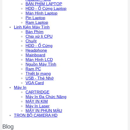
BÁN PHÍM LAPTOP
HDD - Ổ Cứng Laptop
Màn Hình Laptop
Pin Laptop
Ram Laptop
Linh Kiện Máy Tính
Bàn Phím
Chip xử lí CPU
Chuột
HDD - Ổ Cứng
Headphone
Mainboard
Màn Hình LCD
Nguồn Máy TÍnh
Ram PC
Thiết bị mạng
USB - Thẻ Nhớ
VGA Card
Máy In
CARTRIDGE
Máy In Đa Chức Năng
MÁY IN KIM
Máy In Laser
MÁY IN PHUN MÀU
TRỌN BỘ CAMERA HD
Blog