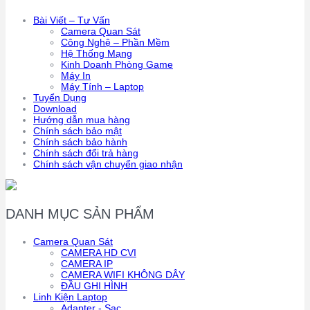
Bài Viết – Tư Vấn
Camera Quan Sát
Công Nghệ – Phần Mềm
Hệ Thống Mạng
Kinh Doanh Phòng Game
Máy In
Máy Tính – Laptop
Tuyển Dụng
Download
Hướng dẫn mua hàng
Chính sách bảo mật
Chính sách bảo hành
Chính sách đổi trả hàng
Chính sách vận chuyển giao nhận
DANH MỤC SẢN PHẨM
Camera Quan Sát
CAMERA HD CVI
CAMERA IP
CAMERA WIFI KHÔNG DÂY
ĐẦU GHI HÌNH
Linh Kiện Laptop
Adapter - Sạc