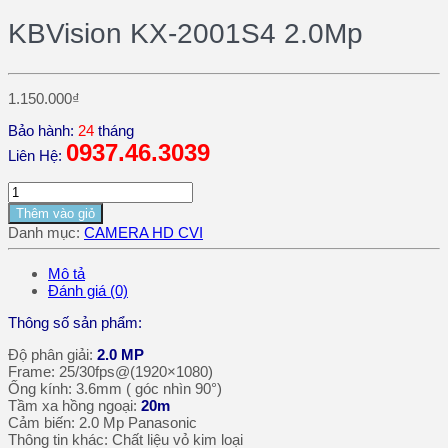
KBVision KX-2001S4 2.0Mp
1.150.000
₫
Bảo hành:
24
tháng
0937.46.3039
Liên Hệ:
Thêm vào giỏ
Danh mục:
CAMERA HD CVI
Mô tả
Đánh giá (0)
Thông số sản phẩm:
Độ phân giải:
2.0 MP
Frame: 25/30fps@(1920×1080)
Ống kính
:
3.6mm ( góc nhìn 90°)
Tầm xa hồng ngoại
:
20m
Cảm biến: 2.0 Mp Panasonic
Thông tin khác
:
Chất liệu vỏ kim loại