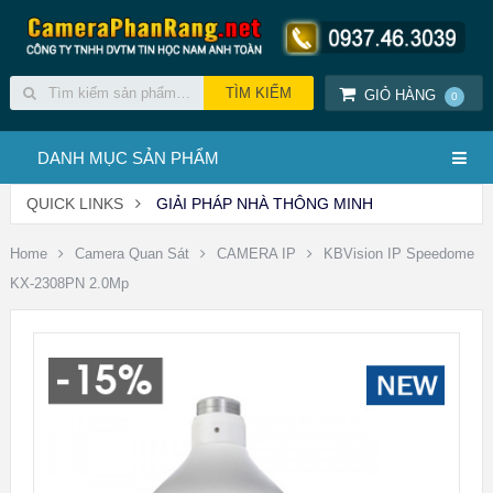
GIỎ HÀNG
0
DANH MỤC SẢN PHẨM
QUICK LINKS
GIẢI PHÁP NHÀ THÔNG MINH
Home
Camera Quan Sát
CAMERA IP
KBVision IP Speedome
KX-2308PN 2.0Mp