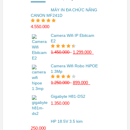
MÁY IN ĐA CHỨC NĂNG
CANON MF241D
4.550.000
₫
5.00
trên 5
Camera Wifi IP Ebitcam
E2
1.450.000
₫
1.299.000
₫
4.50
trên 5
Camera Wifi Robo HiPOE
1.3Mp
1.250.000
₫
899.000
₫
4.00
trên 5
Gigabyte H81-DS2
1.350.000
₫
HP 18.5V 3.5 kim
250.000
₫