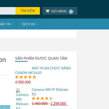
GIỎ HÀNG
0
MÁY IN
DỊCH VỤ
on
SẢN PHẨM ĐƯỢC QUAN TÂM
MÁY IN ĐA CHỨC NĂNG
CANON MF241D
4.550.000
₫
5.00
trên 5
Camera Wifi IP Ebitcam
E2
1.450.000
₫
1.299.000
₫
4.50
trên 5