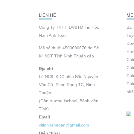
LIÊN HỆ
ME
Công Ty TNHH DV&TM Tin Học
Bài
Nam Anh Toàn
Tuy
Dow
Mã số thuế: 4500600676 do Sở
Hướ
KH&ĐT Tỉnh Ninh Thuận cấp
Chí
Chí
Địa chỉ
Chí
Lô NC8, KDC phía Bắc Nguyễn
Chí
Văn Cừ, Phan Rang TC, Ninh
nhậ
Thuận
(Gần trường Ischool, Bệnh viện
Tỉnh)
Email
vitinhnamtoan@gmail.com
Điện thoại