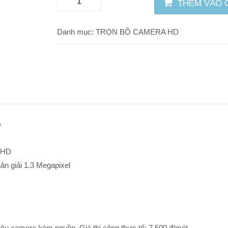
THÊM VÀO 
Danh mục:
TRỌN BỘ CAMERA HD
p
 HD
ân giải 1.3 Megapixel
u camera kèm nguồn. Giá thi công thực tế: 7.500 đ/mét.