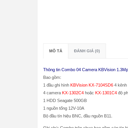
MÔ TẢ
ĐÁNH GIÁ (0)
Thông tin Combo 04 Camera KBVision 1.3M
Bao gồm:
1 đầu ghi hình
KBVision KX-7104SD6
4 kênh
4 camera
KX-1302C4
hoặc
KX-1301C4
độ ph
1 HDD Seagate 500GB
1 nguồn tổng 12V-10A
Bộ đầu tín hiệu BNC, đầu nguồn B11.
Ghi chú:
Combo trên chưa bao gồm cáp tín hiệ