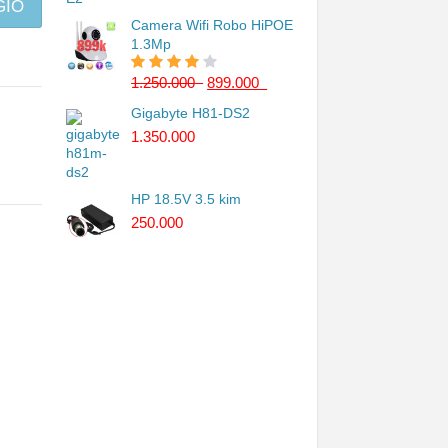
GIỎ
Camera Wifi Robo HiPOE
1.3Mp
1.250.000
₫
899.000
₫
4.00
trên 5
Gigabyte H81-DS2
1.350.000
₫
HP 18.5V 3.5 kim
250.000
₫